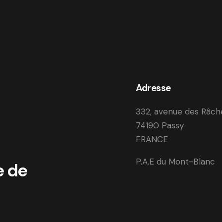
Adresse
332, avenue des Râch
74190 Passy
FRANCE
P.A.E du Mont-Blanc
e de