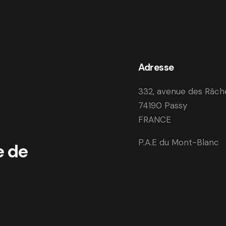
Adresse
332, avenue des Râch
74190 Passy
FRANCE
P.A.E du Mont-Blanc
e de