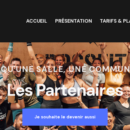
ACCUEIL
PRÉSENTATION
TARIFS & P
ACCUEIL
PRÉSENTATION
TARIF
 QU'UNE SALLE, UNE COMMU
Les Partenaires
Je souhaite le devenir aussi